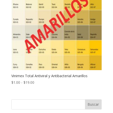
Vinimex Total Antiviral y Antibacterial Amarillos
Rango
$
1.00
-
$
19.00
de
precios:
desde
Buscar
$1.00
hasta