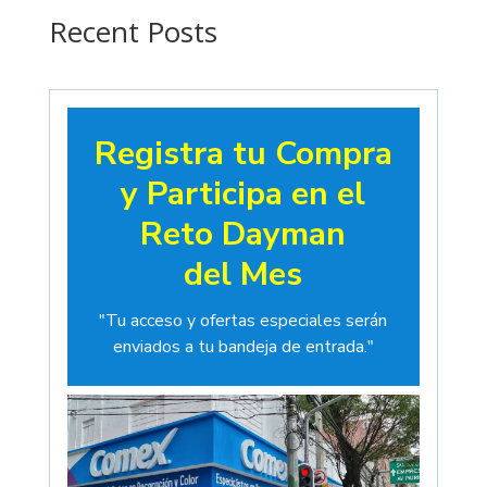
$19.00
Recent Posts
Registra tu Compra
y Participa en el
Reto Dayman
del Mes
"Tu acceso y ofertas especiales serán
enviados a tu bandeja de entrada."