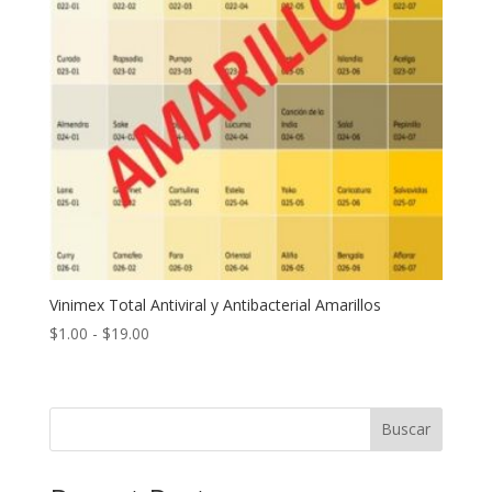
Vinimex Total Antiviral y Antibacterial Amarillos
Rango
$
1.00
-
$
19.00
de
precios:
desde
Buscar
$1.00
hasta
$19.00