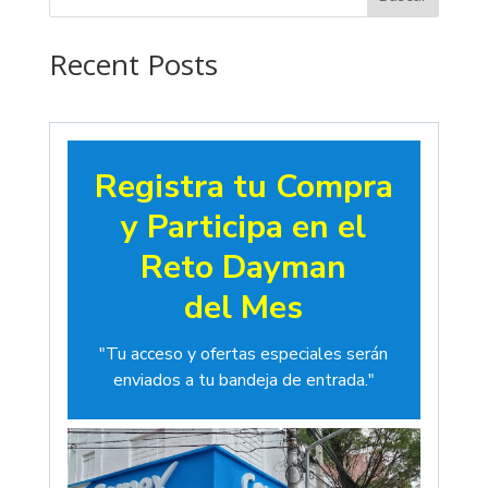
hasta
$19.00
Recent Posts
Registra tu Compra
y Participa en el
Reto Dayman
del Mes
"Tu acceso y ofertas especiales serán
enviados a tu bandeja de entrada."