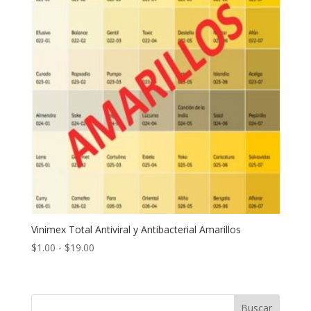
Vinimex Total Antiviral y Antibacterial Amarillos
Rango
$
1.00
-
$
19.00
de
precios:
desde
Buscar
$1.00