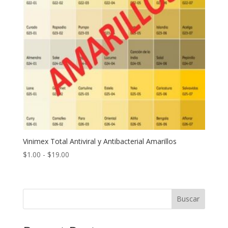
Vinimex Total Antiviral y Antibacterial Amarillos
Rango
$
1.00
-
$
19.00
de
precios:
desde
Buscar
$1.00
hasta
$19.00