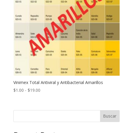
Vinimex Total Antiviral y Antibacterial Amarillos
Rango
$
1.00
-
$
19.00
de
precios:
desde
Buscar
$1.00
hasta
$19.00