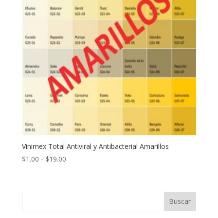
Vinimex Total Antiviral y Antibacterial Amarillos
Rango
$
1.00
-
$
19.00
de
precios:
desde
Buscar
$1.00
hasta