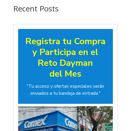
$19.00
Recent Posts
Registra tu Compra
y Participa en el
Reto Dayman
del Mes
"Tu acceso y ofertas especiales serán
enviados a tu bandeja de entrada."