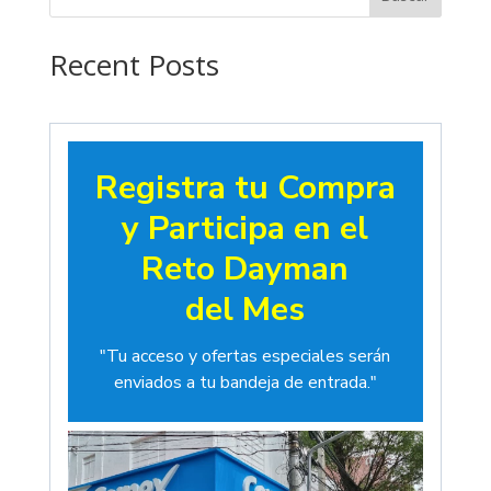
hasta
$19.00
Recent Posts
Registra tu Compra
y Participa en el
Reto Dayman
del Mes
"Tu acceso y ofertas especiales serán
enviados a tu bandeja de entrada."