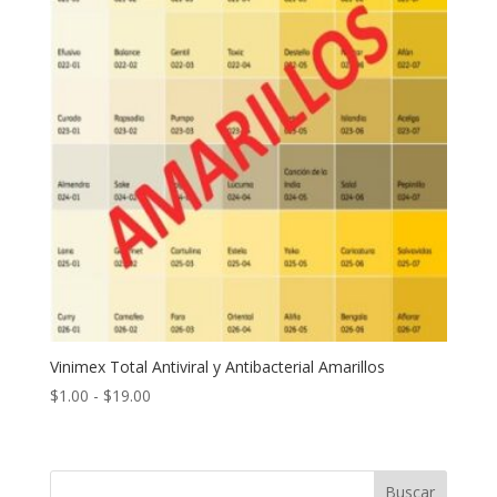
Vinimex Total Antiviral y Antibacterial Amarillos
Rango
$
1.00
-
$
19.00
de
precios:
desde
Buscar
$1.00