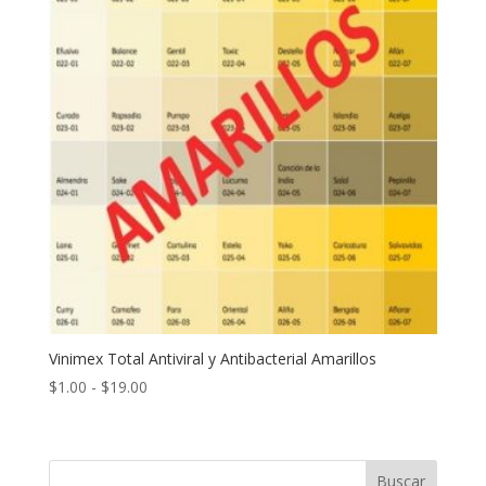
Vinimex Total Antiviral y Antibacterial Amarillos
Rango
$
1.00
-
$
19.00
de
precios:
desde
Buscar
$1.00