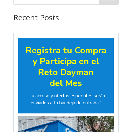
hasta
$19.00
Recent Posts
Registra tu Compra
y Participa en el
Reto Dayman
del Mes
"Tu acceso y ofertas especiales serán
enviados a tu bandeja de entrada."