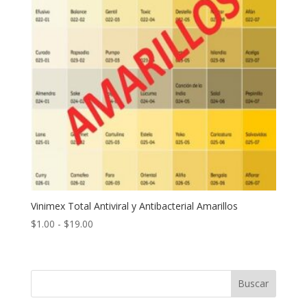
Vinimex Total Antiviral y Antibacterial Amarillos
Rango
$
1.00
-
$
19.00
de
precios:
desde
Buscar
$1.00
hasta