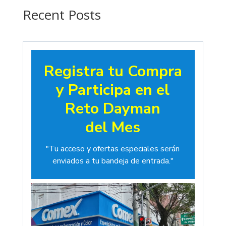
$19.00
Recent Posts
Registra tu Compra
y Participa en el
Reto Dayman
del Mes
"Tu acceso y ofertas especiales serán
enviados a tu bandeja de entrada."