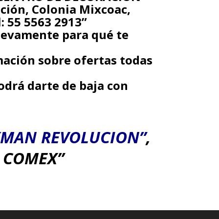
ción, Colonia Mixcoac,
l: 55 5563 2913”
nuevamente para qué te
mación sobre ofertas todas
odrá darte de baja con
YMAN REVOLUCION”
,
s
COMEX
”