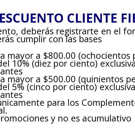
ESCUENTO CLIENTE FI
ento, deberás registrarte en el fo
erás cumplir con las bases
ra mayor a $800.00 (ochocientos
del 10% (diez por ciento) exclusi
pantes
ra mayor a $500.00 (quinientos p
del 5% (cinco por ciento) exclusi
pantes
 únicamente para los Complemento
l.
promociones y no es acumulativo