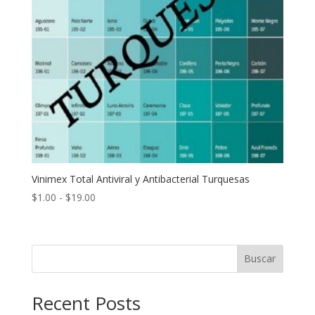
Vinimex Total Antiviral y Antibacterial Turquesas
Rango
$
1.00
-
$
19.00
de
precios:
desde
Buscar
$1.00
hasta
$19.00
Recent Posts