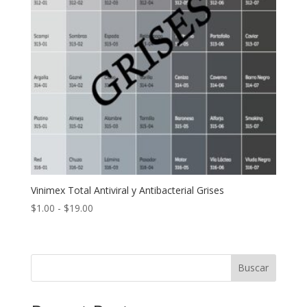
Vinimex Total Antiviral y Antibacterial Grises
Rango
$
1.00
-
$
19.00
de
precios:
desde
Buscar
$1.00
hasta
$19.00