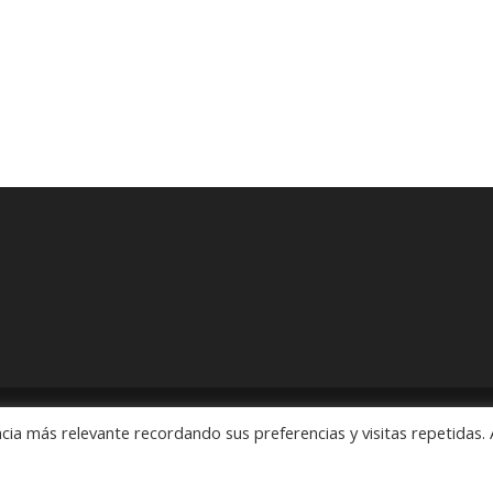
cia más relevante recordando sus preferencias y visitas repetidas. 
ón" Pedidos: 55 5563 2913 y 55 5563 1186 Rubens # 3, Esquina Revo