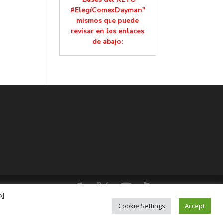
#ElegíComexDayman"
mismos que puede
revisar en los enlaces
de abajo:
Al
lución, Colonia Mixcoac, C.P. 03910, CDMX,
Cookie Settings
Accept