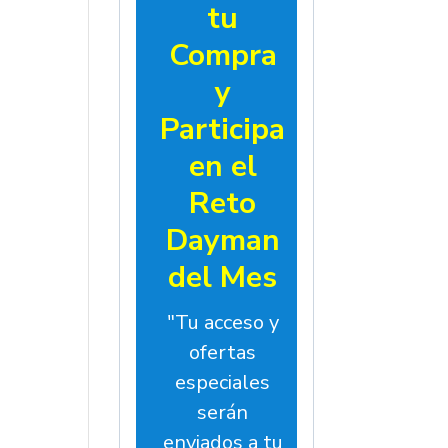
tu
Compra
y
Participa
en el
Reto
Dayman
del Mes
"Tu acceso y
ofertas
especiales
serán
enviados a tu