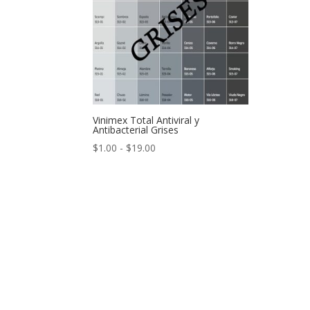
Vinimex Total Antiviral y
Antibacterial Grises
Rango
$
1.00
-
$
19.00
de
precios:
desde
$1.00
hasta
$19.00