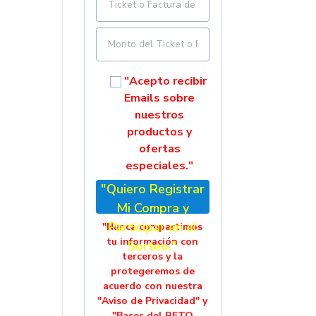
"Acepto recibir
Emails sobre
nuestros
productos y
ofertas
especiales."
"Quiero Registrar
Mi Compra y
Participar en el
"Nunca compartimos
tu información con
Sorteo."
terceros y la
protegeremos de
acuerdo con nuestra
"Aviso de Privacidad" y
"Bases del RETO