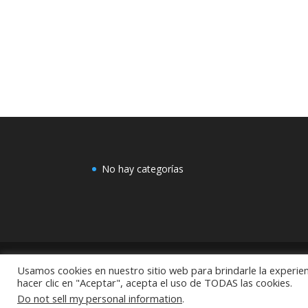
No hay categorías
Usamos cookies en nuestro sitio web para brindarle la experien
COMEX: "Centro de Decoración Dayman Revoluci
hacer clic en "Aceptar", acepta el uso de TODAS las cookies.
México
Do not sell my personal information
.