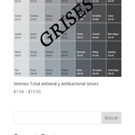
Vinimex Total Antiviral y Antibacterial Grises
Rango
$
1.00
-
$
19.00
de
precios:
desde
Buscar
$1.00
hasta
$19.00