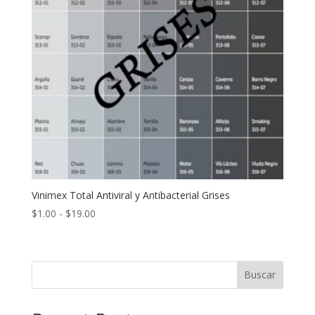
Vinimex Total Antiviral y Antibacterial Grises
Rango
$
1.00
-
$
19.00
de
precios:
desde
Buscar
$1.00
hasta
$19.00