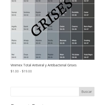
Vinimex Total Antiviral y Antibacterial Grises
Rango
$
1.00
-
$
19.00
de
precios:
desde
Buscar
$1.00
hasta
$19.00