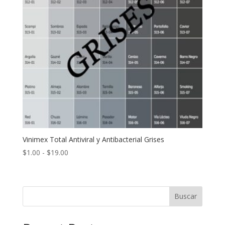
Vinimex Total Antiviral y Antibacterial Grises
Rango
$
1.00
-
$
19.00
de
precios:
desde
Buscar
$1.00
hasta
$19.00