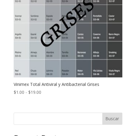
Vinimex Total Antiviral y Antibacterial Grises
Rango
$
1.00
-
$
19.00
de
precios:
desde
Buscar
$1.00
hasta
$19.00