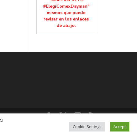
#ElegíComexDayman"
mismos que puede
revisar en los enlaces
de abajo:
Al
lución, Colonia Mixcoac, C.P. 03910, CDMX,
Cookie Settings
Accept