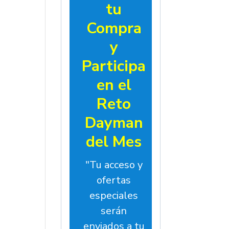
tu
Compra
y
Participa
en el
Reto
Dayman
del Mes
"Tu acceso y
ofertas
especiales
serán
enviados a tu