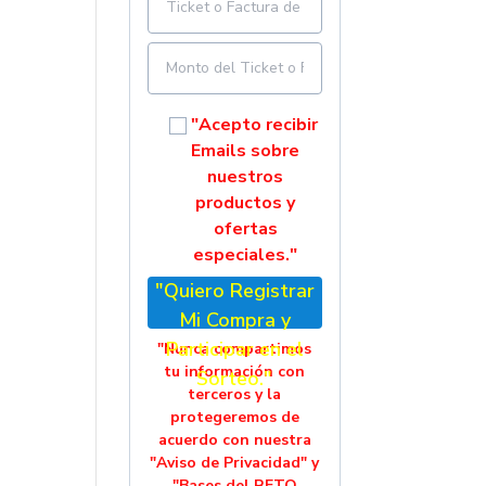
"Acepto recibir
Emails sobre
nuestros
productos y
ofertas
especiales."
"Quiero Registrar
Mi Compra y
Participar en el
"Nunca compartimos
tu información con
Sorteo."
terceros y la
protegeremos de
acuerdo con nuestra
"Aviso de Privacidad" y
"Bases del RETO