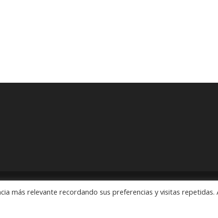
cia más relevante recordando sus preferencias y visitas repetidas. 
ón" Pedidos: 55 5563 2913 y 55 5563 1186 Rubens # 3, Esquina Revo