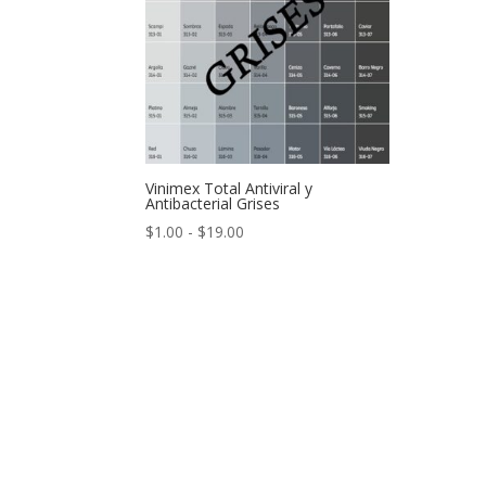
Vinimex Total Antiviral y
Antibacterial Grises
Rango
$
1.00
-
$
19.00
de
precios:
desde
$1.00
hasta
$19.00