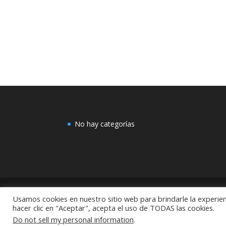
No hay categorías
Usamos cookies en nuestro sitio web para brindarle la experien
COMEX: "Centro de Decoración Dayman Revoluci
hacer clic en "Aceptar", acepta el uso de TODAS las cookies.
México
Do not sell my personal information
.