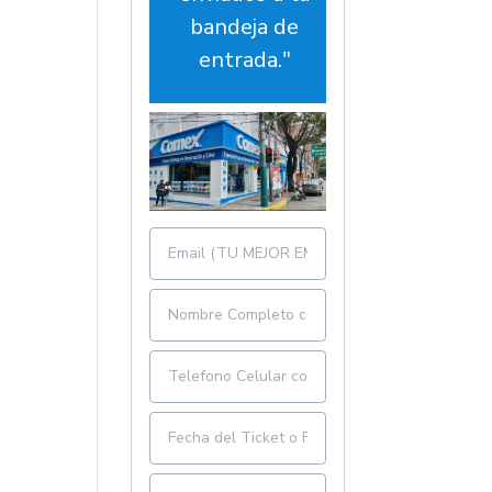
bandeja de
entrada."