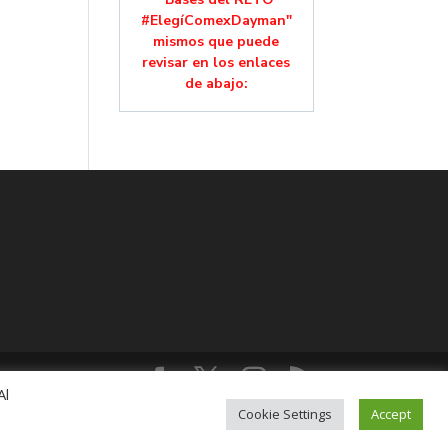
#ElegíComexDayman"
mismos que puede
revisar en los enlaces
de abajo:
Al
lución, Colonia Mixcoac, C.P. 03910, CDMX,
Cookie Settings
Accept