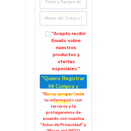
"Acepto recibir
Emails sobre
nuestros
productos y
ofertas
especiales."
"Quiero Registrar
Mi Compra y
Participar en el
"Nunca compartimos
tu información con
Sorteo."
terceros y la
protegeremos de
acuerdo con nuestra
"Aviso de Privacidad" y
"Bases del RETO