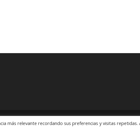
cia más relevante recordando sus preferencias y visitas repetidas. 
ón" Pedidos: 55 5563 2913 y 55 5563 1186 Rubens # 3, Esquina Revo