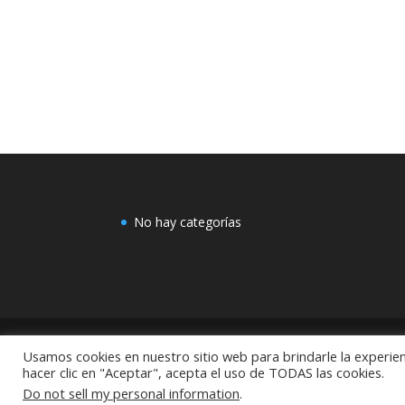
No hay categorías
Usamos cookies en nuestro sitio web para brindarle la experien
COMEX: "Centro de Decoración Dayman Revoluci
hacer clic en "Aceptar", acepta el uso de TODAS las cookies.
México
Do not sell my personal information
.