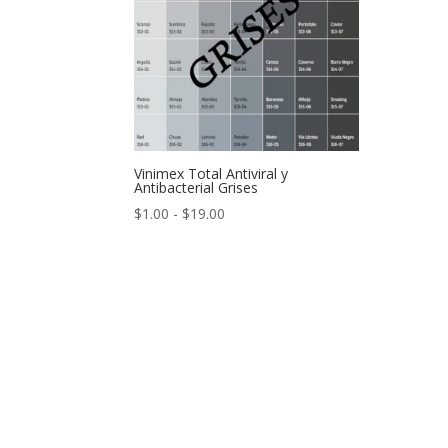
Vinimex Total Antiviral y
Antibacterial Grises
Rango
$
1.00
-
$
19.00
de
precios:
desde
$1.00
hasta
$19.00