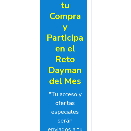
tu
Compra
y
Participa
en el
Reto
Dayman
del Mes
"Tu acceso y
ofertas
especiales
serán
enviados a tu