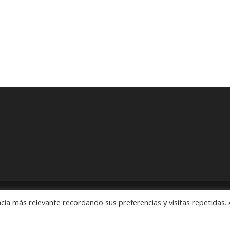
cia más relevante recordando sus preferencias y visitas repetidas. 
ón" Pedidos: 55 5563 2913 y 55 5563 1186 Rubens # 3, Esquina Revo