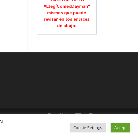
#ElegíComexDayman"
mismos que puede
revisar en los enlaces
de abajo:
Al
lución, Colonia Mixcoac, C.P. 03910, CDMX,
Cookie Settings
Accept