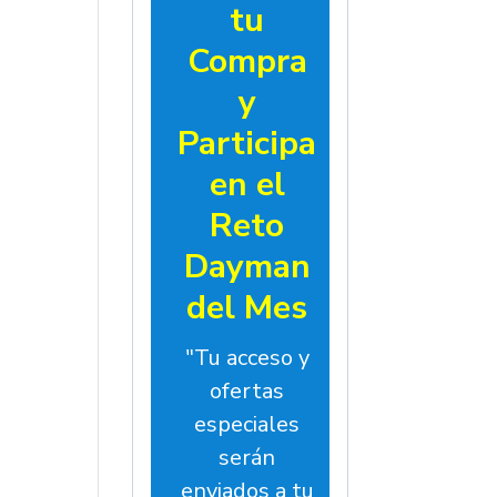
tu
Compra
y
Participa
en el
Reto
Dayman
del Mes
"Tu acceso y
ofertas
especiales
serán
enviados a tu