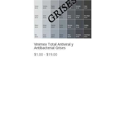
Vinimex Total Antiviral y
Antibacterial Grises
Rango
$
1.00
-
$
19.00
de
precios:
desde
$1.00
hasta
$19.00