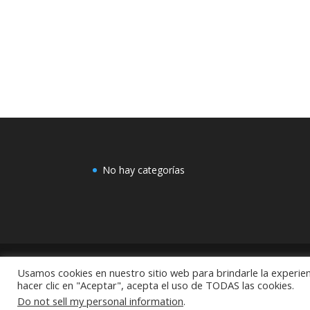
No hay categorías
Usamos cookies en nuestro sitio web para brindarle la experien
COMEX: "Centro de Decoración Dayman Revoluci
hacer clic en "Aceptar", acepta el uso de TODAS las cookies.
México
Do not sell my personal information
.