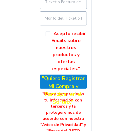
"Acepto recibir
Emails sobre
nuestros
productos y
ofertas
especiales."
"Quiero Registrar
Mi Compra y
Participar en el
"Nunca compartimos
tu información con
Sorteo."
terceros y la
protegeremos de
acuerdo con nuestra
"Aviso de Privacidad" y
"Bases del RETO