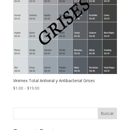
Vinimex Total Antiviral y Antibacterial Grises
Rango
$
1.00
-
$
19.00
de
precios:
desde
Buscar
$1.00
hasta
$19.00