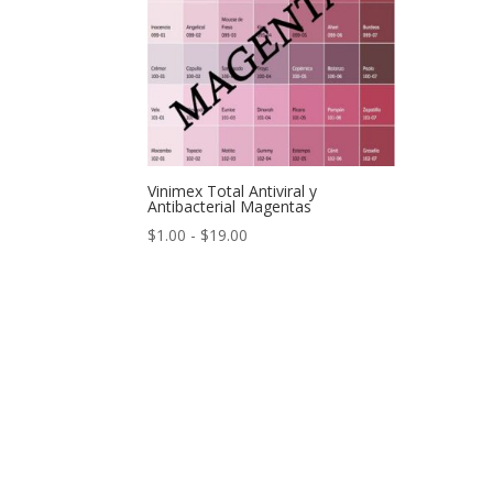
Vinimex Total Antiviral y
Antibacterial Magentas
Rango
$
1.00
-
$
19.00
de
precios:
desde
$1.00
hasta
$19.00