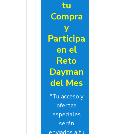
tu
Compra
y
Participa
en el
Reto
Dayman
del Mes
"Tu acceso y
ofertas
especiales
serán
enviados a tu