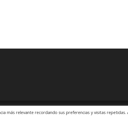
cia más relevante recordando sus preferencias y visitas repetidas. 
ón" Pedidos: 55 5563 2913 y 55 5563 1186 Rubens # 3, Esquina Revo