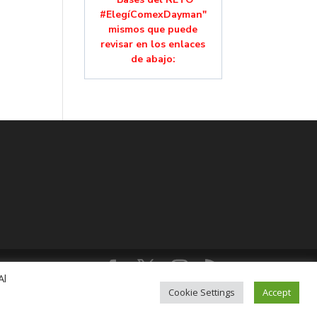
#ElegíComexDayman"
mismos que puede
revisar en los enlaces
de abajo:
Al
lución, Colonia Mixcoac, C.P. 03910, CDMX,
Cookie Settings
Accept