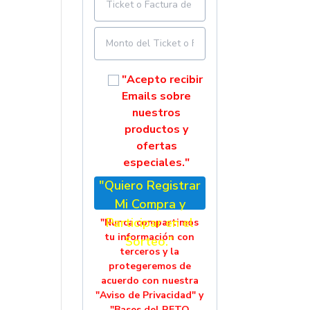
"Acepto recibir
Emails sobre
nuestros
productos y
ofertas
especiales."
"Quiero Registrar
Mi Compra y
Participar en el
"Nunca compartimos
tu información con
Sorteo."
terceros y la
protegeremos de
acuerdo con nuestra
"Aviso de Privacidad" y
"Bases del RETO