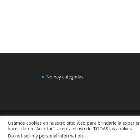
No hay categorías
Usamos cookies en nuestro sitio web para brindarle la experien
COMEX: "Centro de Decoración Dayman Revoluci
hacer clic en "Aceptar", acepta el uso de TODAS las cookies.
México
Do not sell my personal information
.