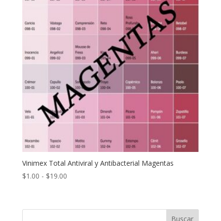
Vinimex Total Antiviral y Antibacterial Magentas
Rango
$
1.00
-
$
19.00
de
precios:
desde
Buscar
$1.00