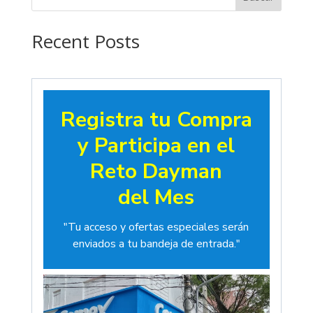
hasta
$19.00
Recent Posts
Registra tu Compra
y Participa en el
Reto Dayman
del Mes
"Tu acceso y ofertas especiales serán
enviados a tu bandeja de entrada."