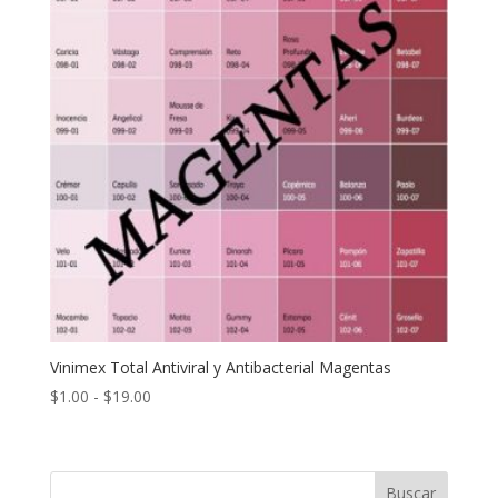
Vinimex Total Antiviral y Antibacterial Magentas
Rango
$
1.00
-
$
19.00
de
precios:
desde
Buscar
$1.00