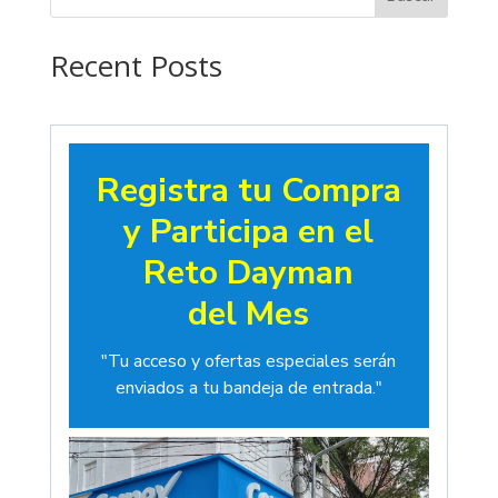
hasta
$19.00
Recent Posts
Registra tu Compra
y Participa en el
Reto Dayman
del Mes
"Tu acceso y ofertas especiales serán
enviados a tu bandeja de entrada."