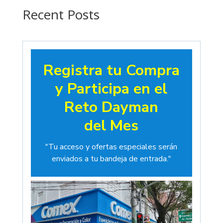
$19.00
Recent Posts
Registra tu Compra
y Participa en el
Reto Dayman
del Mes
"Tu acceso y ofertas especiales serán
enviados a tu bandeja de entrada."