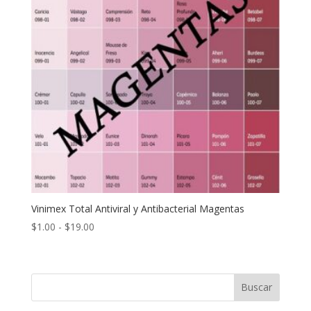
Vinimex Total Antiviral y Antibacterial Magentas
Rango
$
1.00
-
$
19.00
de
precios:
desde
Buscar
$1.00
hasta