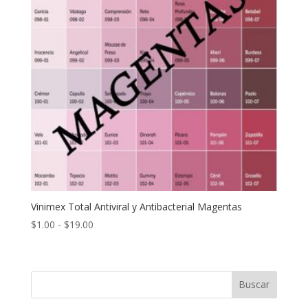
Vinimex Total Antiviral y Antibacterial Magentas
Rango
$
1.00
-
$
19.00
de
precios:
desde
Buscar
$1.00
hasta