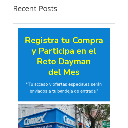
$19.00
Recent Posts
Registra tu Compra
y Participa en el
Reto Dayman
del Mes
"Tu acceso y ofertas especiales serán
enviados a tu bandeja de entrada."