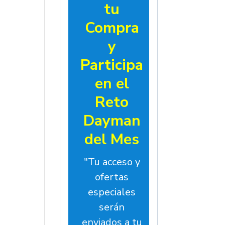
tu
Compra
y
Participa
en el
Reto
Dayman
del Mes
"Tu acceso y
ofertas
especiales
serán
enviados a tu