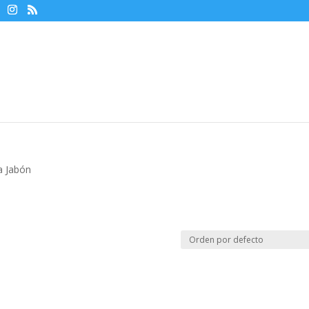
a Jabón
n