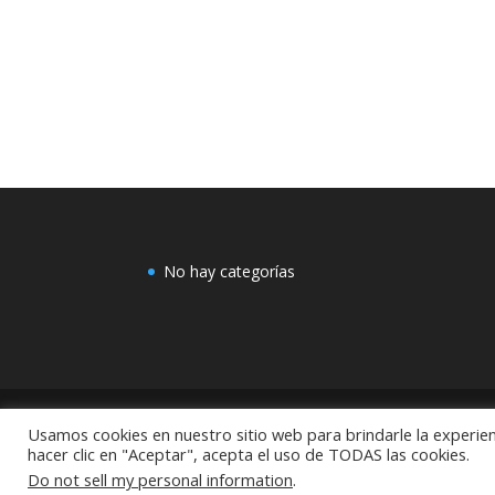
No hay categorías
Usamos cookies en nuestro sitio web para brindarle la experien
COMEX: "Centro de Decoración Dayman Revoluci
hacer clic en "Aceptar", acepta el uso de TODAS las cookies.
México
Do not sell my personal information
.