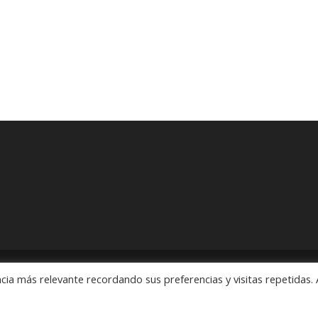
cia más relevante recordando sus preferencias y visitas repetidas. 
ón" Pedidos: 55 5563 2913 y 55 5563 1186 Rubens # 3, Esquina Revo