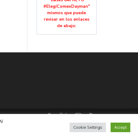
#ElegíComexDayman"
mismos que puede
revisar en los enlaces
de abajo:
Al
lución, Colonia Mixcoac, C.P. 03910, CDMX,
Cookie Settings
Accept