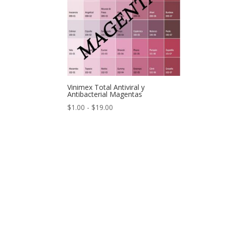
Vinimex Total Antiviral y
Antibacterial Magentas
Rango
$
1.00
-
$
19.00
de
precios:
desde
$1.00
hasta
$19.00