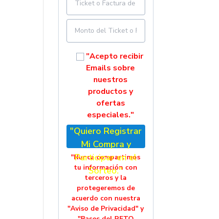
"Acepto recibir
Emails sobre
nuestros
productos y
ofertas
especiales."
"Quiero Registrar
Mi Compra y
Participar en el
"Nunca compartimos
tu información con
Sorteo."
terceros y la
protegeremos de
acuerdo con nuestra
"Aviso de Privacidad" y
"Bases del RETO