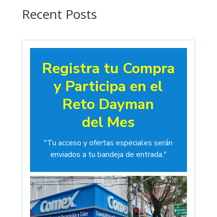
$19.00
Recent Posts
Registra tu Compra
y Participa en el
Reto Dayman
del Mes
"Tu acceso y ofertas especiales serán
enviados a tu bandeja de entrada."