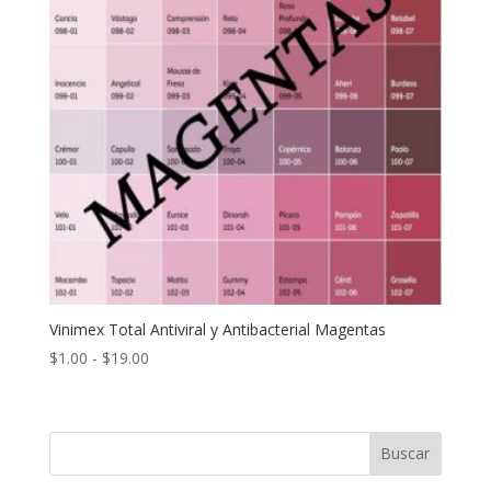
Vinimex Total Antiviral y Antibacterial Magentas
Rango
$
1.00
-
$
19.00
de
precios:
desde
Buscar
$1.00
hasta