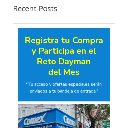
$19.00
Recent Posts
Registra tu Compra
y Participa en el
Reto Dayman
del Mes
"Tu acceso y ofertas especiales serán
enviados a tu bandeja de entrada."