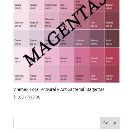
Vinimex Total Antiviral y Antibacterial Magentas
Rango
$
1.00
-
$
19.00
de
precios:
desde
Buscar
$1.00
hasta