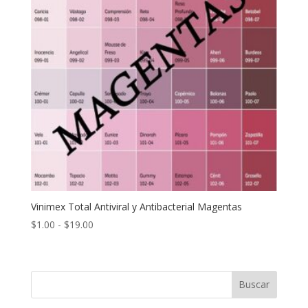
Vinimex Total Antiviral y Antibacterial Magentas
Rango
$
1.00
-
$
19.00
de
precios:
desde
Buscar
$1.00
hasta