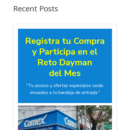
$19.00
Recent Posts
Registra tu Compra
y Participa en el
Reto Dayman
del Mes
"Tu acceso y ofertas especiales serán
enviados a tu bandeja de entrada."