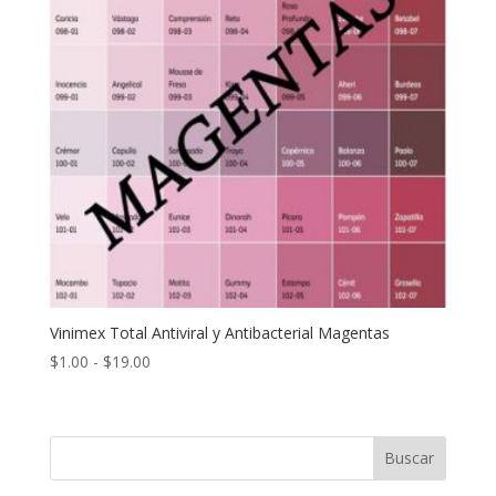
Vinimex Total Antiviral y Antibacterial Magentas
Rango
$
1.00
-
$
19.00
de
precios:
desde
Buscar
$1.00
hasta