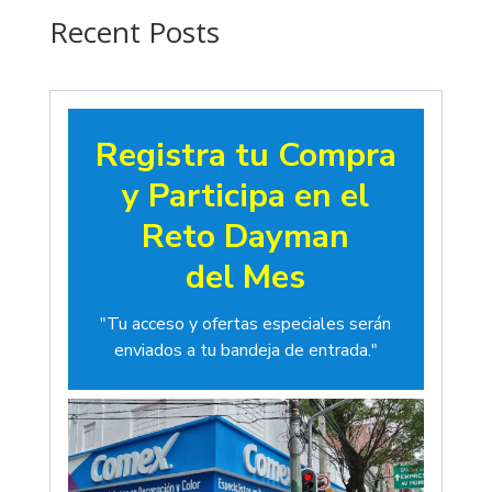
$19.00
Recent Posts
Registra tu Compra
y Participa en el
Reto Dayman
del Mes
"Tu acceso y ofertas especiales serán
enviados a tu bandeja de entrada."