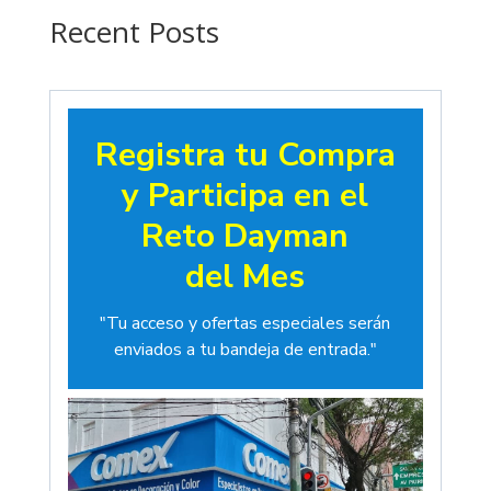
$19.00
Recent Posts
Registra tu Compra
y Participa en el
Reto Dayman
del Mes
"Tu acceso y ofertas especiales serán
enviados a tu bandeja de entrada."