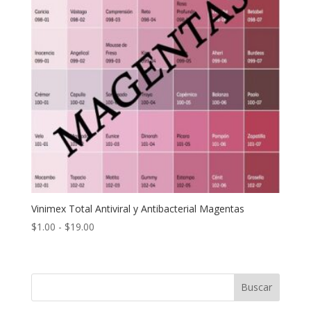
Vinimex Total Antiviral y Antibacterial Magentas
Rango
$
1.00
-
$
19.00
de
precios:
desde
Buscar
$1.00
hasta