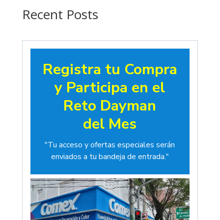
$19.00
Recent Posts
Registra tu Compra
y Participa en el
Reto Dayman
del Mes
"Tu acceso y ofertas especiales serán
enviados a tu bandeja de entrada."