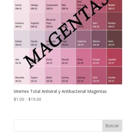
Vinimex Total Antiviral y Antibacterial Magentas
Rango
$
1.00
-
$
19.00
de
precios:
desde
Buscar
$1.00
hasta