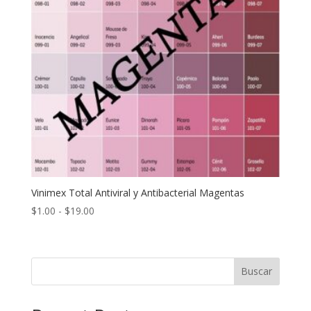
Vinimex Total Antiviral y Antibacterial Magentas
Rango
$
1.00
-
$
19.00
de
precios:
desde
Buscar
$1.00
hasta
$19.00