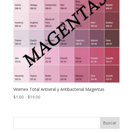
Vinimex Total Antiviral y Antibacterial Magentas
Rango
$
1.00
-
$
19.00
de
precios:
desde
Buscar
$1.00
hasta