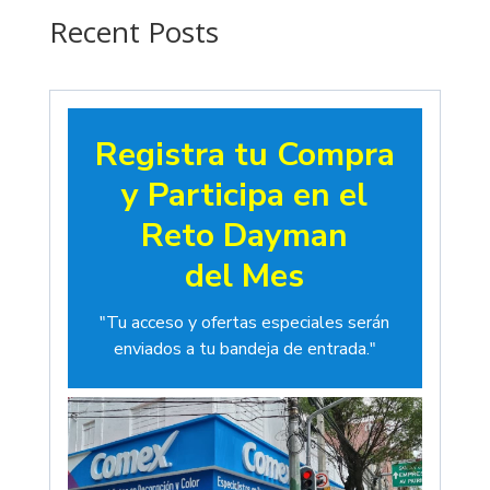
$19.00
Recent Posts
Registra tu Compra
y Participa en el
Reto Dayman
del Mes
"Tu acceso y ofertas especiales serán
enviados a tu bandeja de entrada."