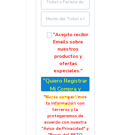
"Acepto recibir
Emails sobre
nuestros
productos y
ofertas
especiales."
"Quiero Registrar
Mi Compra y
Participar en el
"Nunca compartimos
tu información con
Sorteo."
terceros y la
protegeremos de
acuerdo con nuestra
"Aviso de Privacidad" y
"Bases del RETO