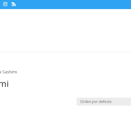
a Sashimi
mi