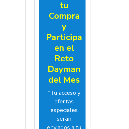
tu
Compra
y
Participa
en el
Reto
Dayman
del Mes
"Tu acceso y
ofertas
especiales
serán
enviados a tu