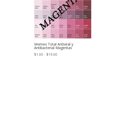
Vinimex Total Antiviral y
Antibacterial Magentas
Rango
$
1.00
-
$
19.00
de
precios:
desde
$1.00
hasta
$19.00