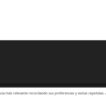
cia más relevante recordando sus preferencias y visitas repetidas. 
ón" Pedidos: 55 5563 2913 y 55 5563 1186 Rubens # 3, Esquina Revo