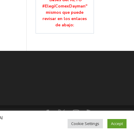
#ElegíComexDayman"
mismos que puede
revisar en los enlaces
de abajo:
Al
lución, Colonia Mixcoac, C.P. 03910, CDMX,
Cookie Settings
Accept