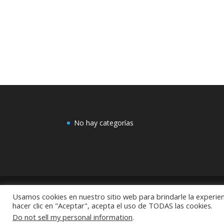
No hay categorías
Usamos cookies en nuestro sitio web para brindarle la experien
COMEX: "Centro de Decoración Dayman Revoluci
hacer clic en "Aceptar", acepta el uso de TODAS las cookies.
México
Do not sell my personal information
.