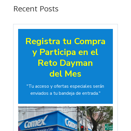
$19.00
Recent Posts
Registra tu Compra
y Participa en el
Reto Dayman
del Mes
"Tu acceso y ofertas especiales serán
enviados a tu bandeja de entrada."