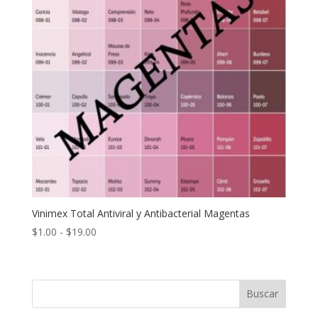
Vinimex Total Antiviral y Antibacterial Magentas
Rango
$
1.00
-
$
19.00
de
precios:
desde
Buscar
$1.00
hasta