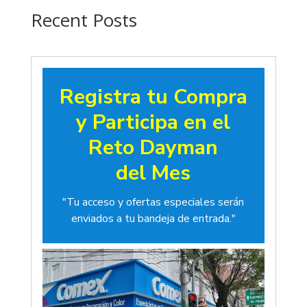
$19.00
Recent Posts
Registra tu Compra
y Participa en el
Reto Dayman
del Mes
"Tu acceso y ofertas especiales serán
enviados a tu bandeja de entrada."