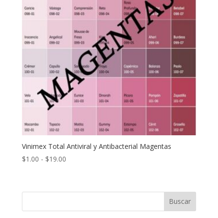
Vinimex Total Antiviral y Antibacterial Magentas
Rango
$
1.00
-
$
19.00
de
precios:
desde
Buscar
$1.00
hasta