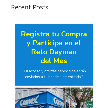
$19.00
Recent Posts
Registra tu Compra
y Participa en el
Reto Dayman
del Mes
"Tu acceso y ofertas especiales serán
enviados a tu bandeja de entrada."