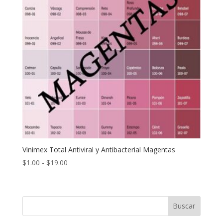
Vinimex Total Antiviral y Antibacterial Magentas
Rango
$
1.00
-
$
19.00
de
precios:
desde
Buscar
$1.00
hasta