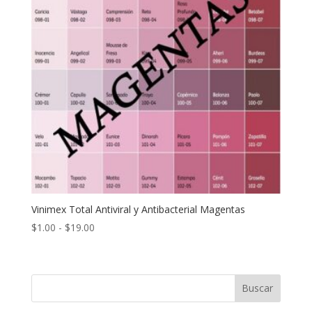
Vinimex Total Antiviral y Antibacterial Magentas
Rango
$
1.00
-
$
19.00
de
precios:
desde
Buscar
$1.00
hasta