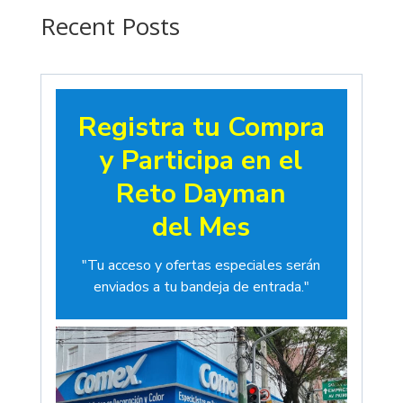
$19.00
Recent Posts
Registra tu Compra
y Participa en el
Reto Dayman
del Mes
"Tu acceso y ofertas especiales serán
enviados a tu bandeja de entrada."