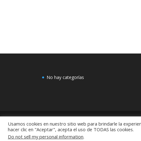
No hay categorías
Usamos cookies en nuestro sitio web para brindarle la experien
COMEX: "Centro de Decoración Dayman Revoluci
hacer clic en "Aceptar", acepta el uso de TODAS las cookies.
México
Do not sell my personal information
.