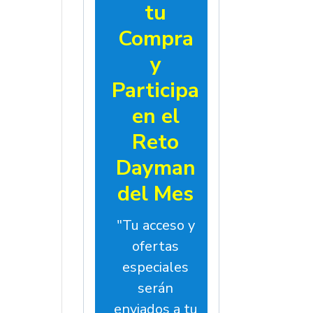
tu
Compra
y
Participa
en el
Reto
Dayman
del Mes
"Tu acceso y
ofertas
especiales
serán
enviados a tu