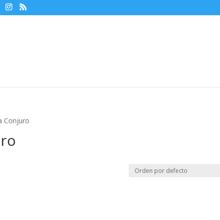
a Conjuro
uro