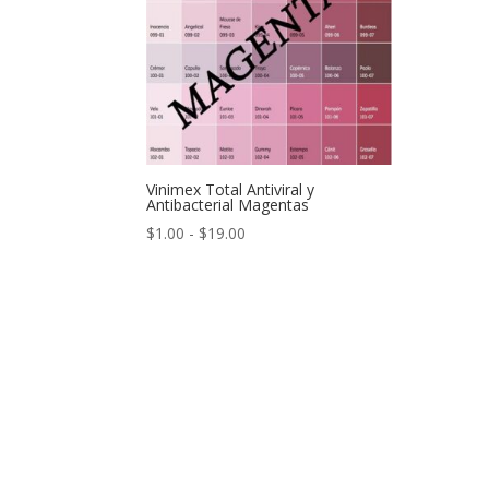
Vinimex Total Antiviral y
Antibacterial Magentas
Rango
$
1.00
-
$
19.00
de
precios:
desde
$1.00
hasta
$19.00