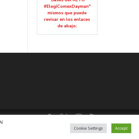
#ElegíComexDayman"
mismos que puede
revisar en los enlaces
de abajo:
Al
lución, Colonia Mixcoac, C.P. 03910, CDMX,
Cookie Settings
Accept