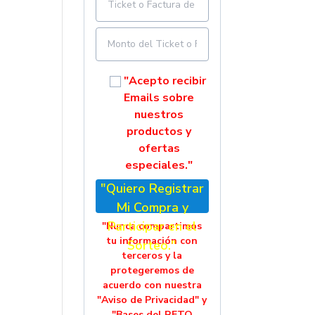
"Acepto recibir
Emails sobre
nuestros
productos y
ofertas
especiales."
"Quiero Registrar
Mi Compra y
Participar en el
"Nunca compartimos
tu información con
Sorteo."
terceros y la
protegeremos de
acuerdo con nuestra
"Aviso de Privacidad" y
"Bases del RETO