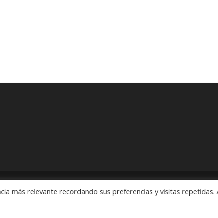
cia más relevante recordando sus preferencias y visitas repetidas. 
ón" Pedidos: 55 5563 2913 y 55 5563 1186 Rubens # 3, Esquina Revo