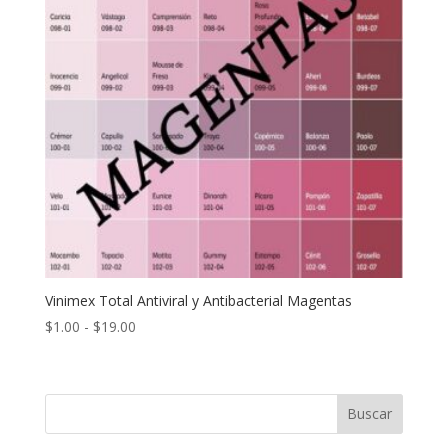
Vinimex Total Antiviral y Antibacterial Magentas
Rango
$
1.00
-
$
19.00
de
precios:
desde
Buscar
$1.00
hasta