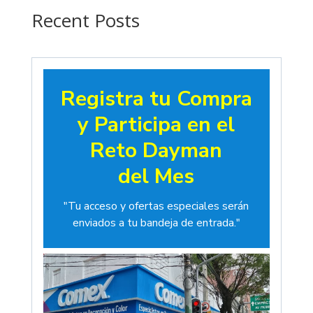
$19.00
Recent Posts
Registra tu Compra
y Participa en el
Reto Dayman
del Mes
"Tu acceso y ofertas especiales serán
enviados a tu bandeja de entrada."