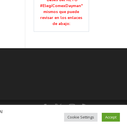
#ElegíComexDayman"
mismos que puede
revisar en los enlaces
de abajo:
Al
lución, Colonia Mixcoac, C.P. 03910, CDMX,
Cookie Settings
Accept