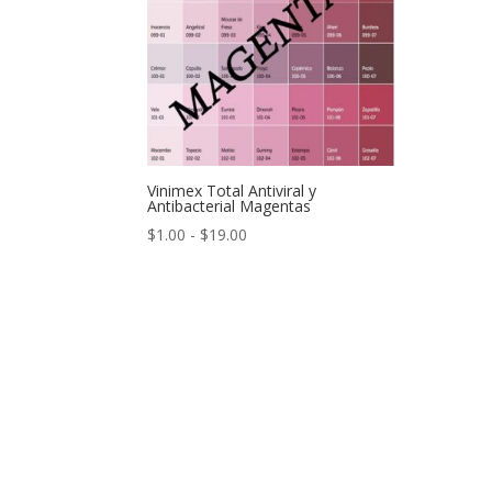
Vinimex Total Antiviral y
Antibacterial Magentas
Rango
$
1.00
-
$
19.00
de
precios:
desde
$1.00
hasta
$19.00