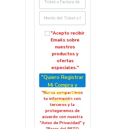
"Acepto recibir
Emails sobre
nuestros
productos y
ofertas
especiales."
"Quiero Registrar
Mi Compra y
Participar en el
"Nunca compartimos
tu información con
Sorteo."
terceros y la
protegeremos de
acuerdo con nuestra
"Aviso de Privacidad" y
"Bases del RETO