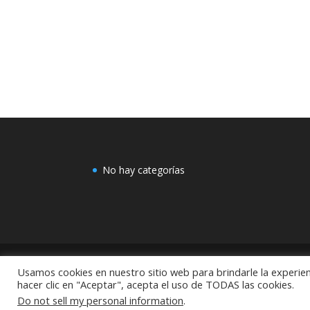
No hay categorías
Usamos cookies en nuestro sitio web para brindarle la experien
COMEX: "Centro de Decoración Dayman Revoluci
hacer clic en "Aceptar", acepta el uso de TODAS las cookies.
México
Do not sell my personal information
.