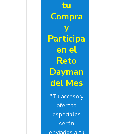
tu
Compra
y
Participa
en el
Reto
Dayman
del Mes
"Tu acceso y
ofertas
especiales
serán
enviados a tu