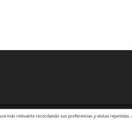
cia más relevante recordando sus preferencias y visitas repetidas. 
ón" Pedidos: 55 5563 2913 y 55 5563 1186 Rubens # 3, Esquina Revo