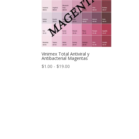
Vinimex Total Antiviral y
Antibacterial Magentas
Rango
$
1.00
-
$
19.00
de
precios:
desde
$1.00
hasta
$19.00