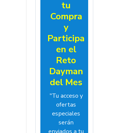
tu
Compra
y
Participa
en el
Reto
Dayman
del Mes
"Tu acceso y
ofertas
especiales
serán
enviados a tu