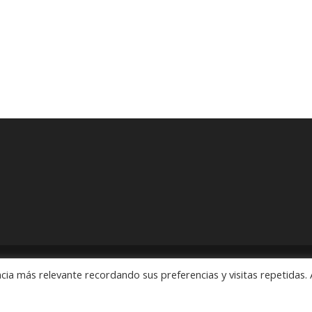
cia más relevante recordando sus preferencias y visitas repetidas. 
ón" Pedidos: 55 5563 2913 y 55 5563 1186 Rubens # 3, Esquina Revo