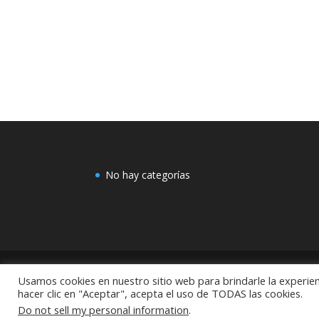
No hay categorías
Usamos cookies en nuestro sitio web para brindarle la experien
COMEX: "Centro de Decoración Dayman Revoluci
hacer clic en "Aceptar", acepta el uso de TODAS las cookies.
México
Do not sell my personal information
.