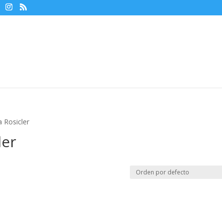
 Rosicler
ler