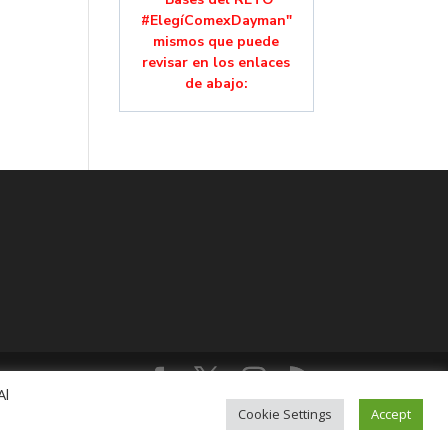
#ElegíComexDayman"
mismos que puede
revisar en los enlaces
de abajo:
Al
lución, Colonia Mixcoac, C.P. 03910, CDMX,
Cookie Settings
Accept