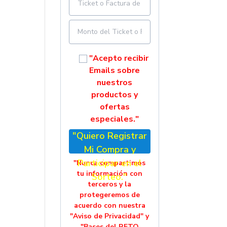
"Acepto recibir
Emails sobre
nuestros
productos y
ofertas
especiales."
"Quiero Registrar
Mi Compra y
Participar en el
"Nunca compartimos
tu información con
Sorteo."
terceros y la
protegeremos de
acuerdo con nuestra
"Aviso de Privacidad" y
"Bases del RETO