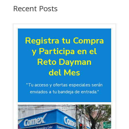
$19.00
Recent Posts
Registra tu Compra
y Participa en el
Reto Dayman
del Mes
"Tu acceso y ofertas especiales serán
enviados a tu bandeja de entrada."