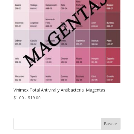
Vinimex Total Antiviral y Antibacterial Magentas
Rango
$
1.00
-
$
19.00
de
precios:
desde
Buscar
$1.00
hasta