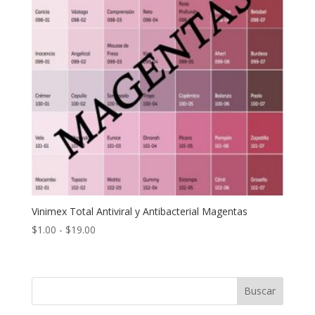
Vinimex Total Antiviral y Antibacterial Magentas
Rango
$
1.00
-
$
19.00
de
precios:
desde
Buscar
$1.00
hasta