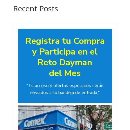
$19.00
Recent Posts
Registra tu Compra
y Participa en el
Reto Dayman
del Mes
"Tu acceso y ofertas especiales serán
enviados a tu bandeja de entrada."