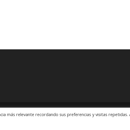
cia más relevante recordando sus preferencias y visitas repetidas. 
ón" Pedidos: 55 5563 2913 y 55 5563 1186 Rubens # 3, Esquina Revo