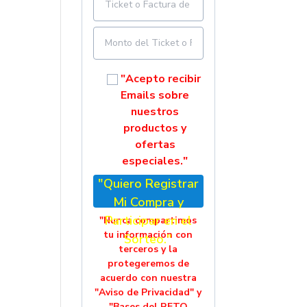
"Acepto recibir
Emails sobre
nuestros
productos y
ofertas
especiales."
"Quiero Registrar
Mi Compra y
Participar en el
"Nunca compartimos
tu información con
Sorteo."
terceros y la
protegeremos de
acuerdo con nuestra
"Aviso de Privacidad" y
"Bases del RETO