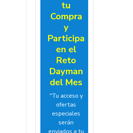
tu
Compra
y
Participa
en el
Reto
Dayman
del Mes
"Tu acceso y
ofertas
especiales
serán
enviados a tu