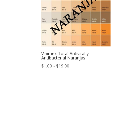
Vinimex Total Antiviral y
Antibacterial Naranjas
Rango
$
1.00
-
$
19.00
de
precios:
desde
$1.00
hasta
$19.00