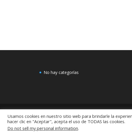
No hay categorías
Usamos cookies en nuestro sitio web para brindarle la experien
COMEX: "Centro de Decoración Dayman Revoluci
hacer clic en "Aceptar", acepta el uso de TODAS las cookies.
México
Do not sell my personal information
.