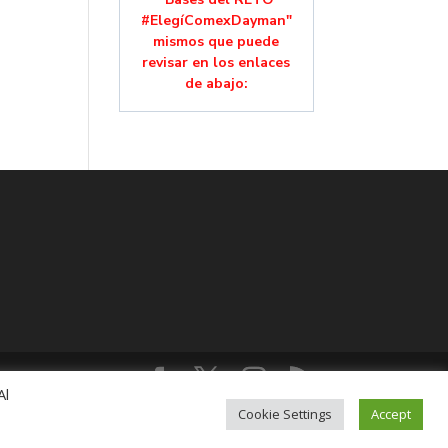
#ElegíComexDayman"
mismos que puede
revisar en los enlaces
de abajo:
Al
lución, Colonia Mixcoac, C.P. 03910, CDMX,
Cookie Settings
Accept