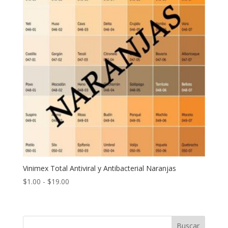
Vinimex Total Antiviral y Antibacterial Naranjas
Rango
$
1.00
-
$
19.00
de
precios:
desde
Buscar
$1.00