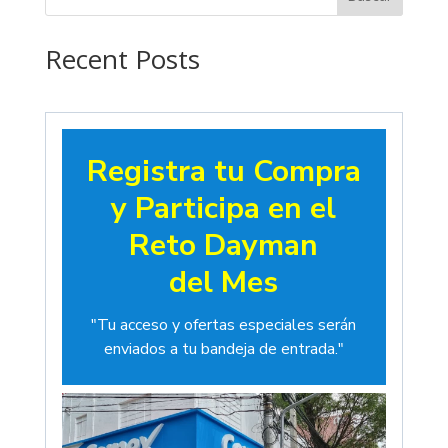
hasta
$19.00
Recent Posts
Registra tu Compra
y Participa en el
Reto Dayman
del Mes
"Tu acceso y ofertas especiales serán
enviados a tu bandeja de entrada."