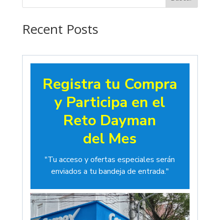
hasta
$19.00
Recent Posts
Registra tu Compra
y Participa en el
Reto Dayman
del Mes
"Tu acceso y ofertas especiales serán
enviados a tu bandeja de entrada."