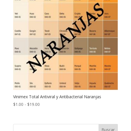
Vinimex Total Antiviral y Antibacterial Naranjas
Rango
$
1.00
-
$
19.00
de
precios:
desde
Buscar
$1.00